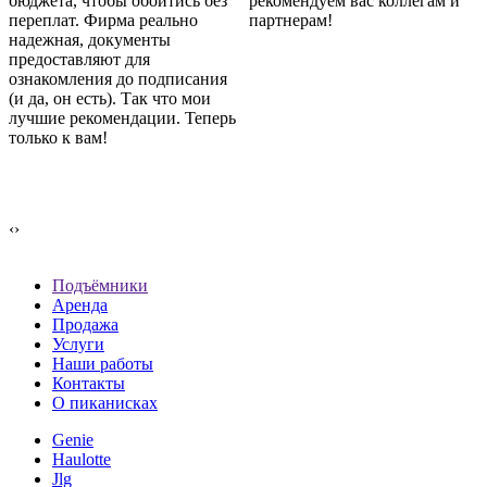
бюджета, чтобы обойтись без
рекомендуем вас коллегам и
переплат. Фирма реально
партнерам!
надежная, документы
предоставляют для
ознакомления до подписания
(и да, он есть). Так что мои
лучшие рекомендации. Теперь
только к вам!
‹
›
Подъёмники
Аренда
Продажа
Услуги
Наши работы
Контакты
О пиканисках
Genie
Haulotte
Jlg