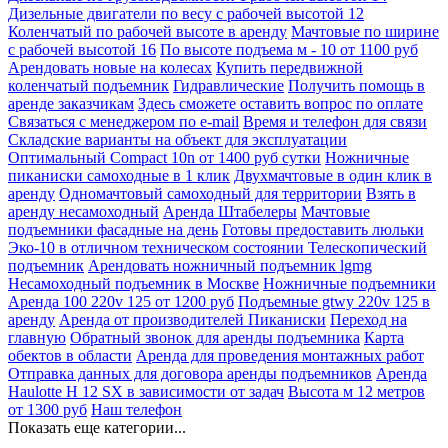
Дизельные двигатели по весу с рабочей высотой 12
Коленчатый по рабочей высоте в аренду
Мачтовые по ширине
с рабочей высотой 16
По высоте подъема м - 10 от 1100 руб
Арендовать новые на колесах
Купить передвижной
коленчатый подъемник
Гидравлические
Получить помощь в
аренде заказчикам
Здесь сможете оставить вопрос по оплате
Связаться с менеджером по e-mail
Время и телефон для связи
Складские варианты на объект для эксплуатации
Оптимальный Compact 10n от 1400 руб сутки
Ножничные
пиканиски самоходные в 1 клик
Двухмачтовые в один клик в
аренду
Одномачтовый самоходный для территории
Взять в
аренду несамоходный
Аренда Штабелеры
Мачтовые
подъемники фасадные на день
Готовы предоставить люльки
Эко-10 в отличном техническом состоянии
Телескопический
подъемник
Арендовать ножничный подъемник lgmg
Несамоходный подъемник в Москве
Ножничные подъемники
Аренда 100 220v 125 от 1200 руб
Подъемные gtwy 220v 125 в
аренду
Аренда от производителей Пиканиски
Переход на
главную
Обратный звонок для аренды подъемника
Карта
обектов в области
Аренда для проведения монтажных работ
Отправка данных для договора аренды подъемников
Аренда
Haulotte Н 12 SX в зависимости от задач
Высота м 12 метров
от 1300 руб
Наш телефон
Показать еще категории...