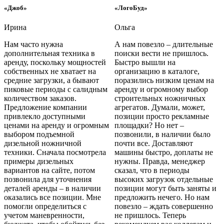
«Джоб»
«ЛогоБуд»
Ирина
Ольга
Нам часто нужна
А нам повезло – длительные
дополнительная техника в
поиски вести не пришлось.
аренду, поскольку мощностей
Быстро вышли на
собственных не хватает на
организацию в каталоге,
средние загрузки, а бывают
поразились низким ценам на
пиковые периоды с салидным
аренду и огромному выбор
количеством заказов.
строительных ножничных
Предложение компании
агрегатов. Думали, может,
привлекло доступными
позиции просто рекламные
ценами на аренду и огромным
площадки? Но нет –
выбором подъемной
позвонили, в наличии было
дизельной ножничной
почти все. Доставляют
техники. Сначала посмотрела
машины быстро, доплаты не
примеры дизельных
нужны. Правда, менеджер
вариантов на сайте, потом
сказал, что в периоды
позвонила для уточнения
высоких загрузок отдельные
деталей аренды – в наличии
позиции могут быть заняты и
оказались все позиции. Мне
предложить нечего. Но нам
помогли определиться с
повезло – ждать совершенно
учетом маневренности,
не пришлось. Теперь