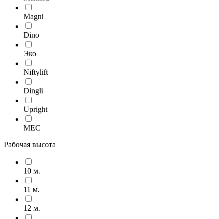
Magni
Dino
Эко
Niftylift
Dingli
Upright
MEC
Рабочая высота
10 м.
11 м.
12 м.