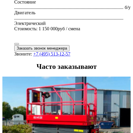
Состояние
............................................................................................
б/у
Двигатель
............................................................................................
Электрический
Стоимость:
1 150 000
руб / смена
Заказать звонок менеджера
Звоните:
+7 (495) 513-12-57
Часто заказывают