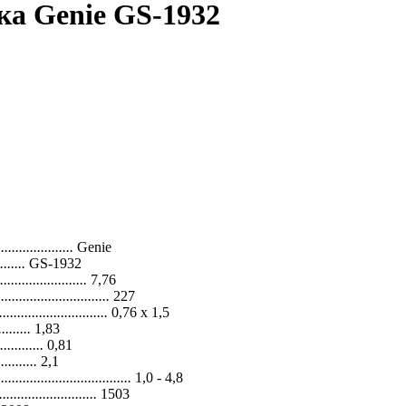
а Genie GS-1932
.....................
Genie
.......
GS-1932
........................
7,76
...............................
227
..............................
0,76 х 1,5
.........
1,83
............
0,81
...........
2,1
.....................................
1,0 - 4,8
...........................
1503