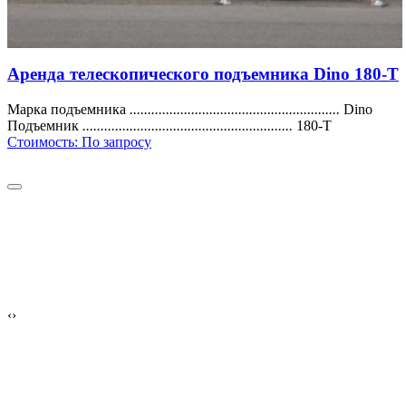
Аренда телескопического подъемника Dino 180-T
Марка подъемника
..........................................................
Dino
Подъемник
..........................................................
180-T
Стоимость:
По запросу
‹
›