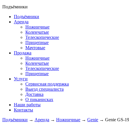
Подъёмники
Подъёмники
Аренда
Ножничные
Коленчатые
Телескопические
Прицепные
Мачтовые
Продажа
Ножничные
Коленчатые
Телескопические
Прицепные
Услуги
Сервисная поддержка
Выезд специалиста
Доставка
О пиканисках
Наши работы
Контакты
Подъёмники
→
Аренда
→
Ножничные
→
Genie
→ Genie GS-1