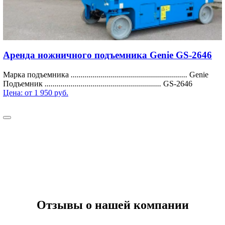
Аренда ножничного подъемника Genie GS-2646
Марка подъемника
..........................................................
Genie
Подъемник
..........................................................
GS-2646
Цена:
от 1 950 руб.
Отзывы о нашей компании