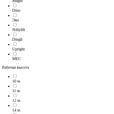
Magni
Dino
Эко
Niftylift
Dingli
Upright
MEC
Рабочая высота
10 м.
11 м.
12 м.
14 м.