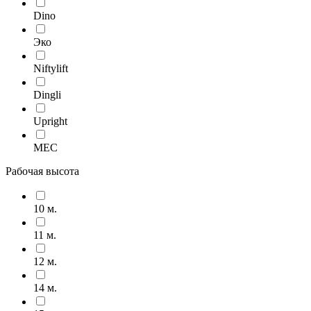
Dino
Эко
Niftylift
Dingli
Upright
MEC
Рабочая высота
10 м.
11 м.
12 м.
14 м.