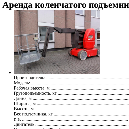
Аренда коленчатого подъемн
Производитель:
.......................................................................
Модель:
.....................................................................................
Рабочая высота, м
....................................................................
Грузоподъемность, кг
.............................................................
Длина, м
...................................................................................
Ширина, м
................................................................................
Высота, м
.................................................................................
Вес подъемника, кг
.................................................................
г. в.
............................................................................................
Двигатель
.................................................................................