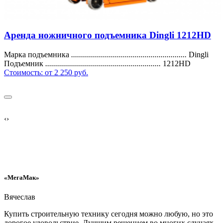
Аренда ножничного подъемника Dingli 1212HD
Марка подъемника
..........................................................
Dingli
Подъемник
..........................................................
1212HD
Стоимость:
от 2 250 руб.
‹
›
«МегаМак»
Вячеслав
Купить строительную технику сегодня можно любую, но это
дорогое удовольствие. Лучшим решением во многих случаях