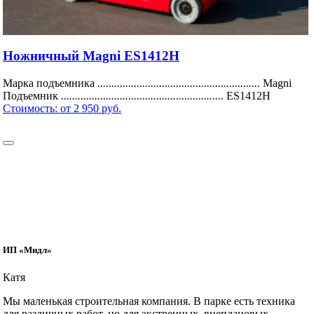
Ножничный Magni ES1412H
Марка подъемника
..........................................................
Magni
Подъемник
..........................................................
ES1412H
Стоимость:
от 2 950 руб.
ИП «Мидл»
Катя
Мы маленькая строительная компания. В парке есть техника
для различных работ, но для экстренных, внеплановых,