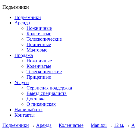
Подъёмники
Подъёмники
Аренда
Ножничные
Коленчатые
Телескопические
Прицепные
Мачтовые
Продажа
Ножничные
Коленчатые
Телескопические
Прицепные
Услуги
Сервисная поддержка
Выезд специалиста
Доставка
О пиканисках
Наши работы
Контакты
Подъёмники
→
Аренда
→
Коленчатые
→
Manitou
→
12 м.
→
А