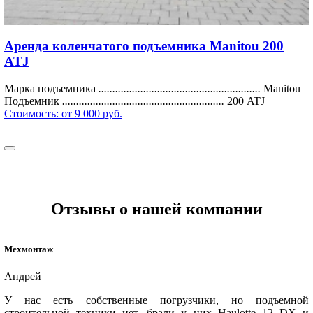
Аренда коленчатого подъемника Manitou 200
ATJ
Марка подъемника
..........................................................
Manitou
Подъемник
..........................................................
200 ATJ
Стоимость:
от 9 000 руб.
Отзывы о нашей компании
Мехмонтаж
Андрей
У нас есть собственные погрузчики, но подъемной
строительной техники нет, брали у них Haulotte 12 DX и