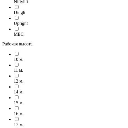
Niftylift
Dingli
Upright
MEC
Рабочая высота
10 м.
11 м.
12 м.
14 м.
15 м.
16 м.
17 м.