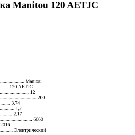
ика Manitou 120 AETJC
.....................
Manitou
.......
120 AETJC
........................
12
...............................
200
.........
3,74
............
1,2
...........
2,17
...........................
6660
2016
...........
Электрический